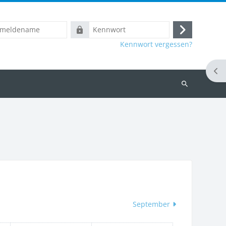
name
Kennwort
Anmelden
Kennwort vergessen?
Blo
Kurse
suchen
September