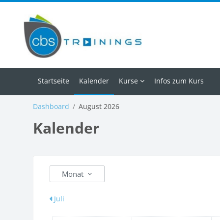
Zum Hauptinhalt
Startseite
Kalender
Kurse
Infos zum Kurs
Dashboard
August 2026
Kalender
Monat
Juli