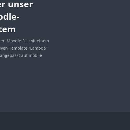
r unser
dle-
ust
tem
ust
zen Moodle 5.1 mit einem
gust
iven Template "Lambda"
gust
l angepasst auf mobile
gust